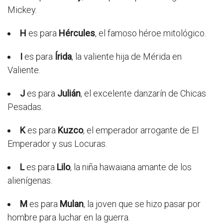
Mickey.
H
es para
Hércules
, el famoso héroe mitológico.
I
es para
Írida
, la valiente hija de Mérida en
Valiente.
J
es para
Julián
, el excelente danzarín de Chicas
Pesadas.
K
es para
Kuzco
, el emperador arrogante de El
Emperador y sus Locuras.
L
es para
Lilo
, la niña hawaiana amante de los
alienígenas.
M
es para
Mulan
, la joven que se hizo pasar por
hombre para luchar en la guerra.