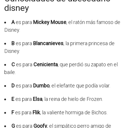
disney
A
es para
Mickey Mouse
, el ratón más famoso de
Disney.
B
es para
Blancanieves
, la primera princesa de
Disney.
C
es para
Cenicienta
, que perdió su zapato en el
baile.
D
es para
Dumbo
, el elefante que podía volar.
E
es para
Elsa
, la reina de hielo de Frozen.
F
es para
Flik
, la valiente hormiga de Bichos.
G
es para
Goofy
, el simpático perro amigo de