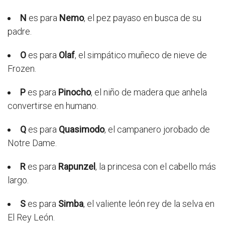
N
es para
Nemo
, el pez payaso en busca de su
padre.
O
es para
Olaf
, el simpático muñeco de nieve de
Frozen.
P
es para
Pinocho
, el niño de madera que anhela
convertirse en humano.
Q
es para
Quasimodo
, el campanero jorobado de
Notre Dame.
R
es para
Rapunzel
, la princesa con el cabello más
largo.
S
es para
Simba
, el valiente león rey de la selva en
El Rey León.