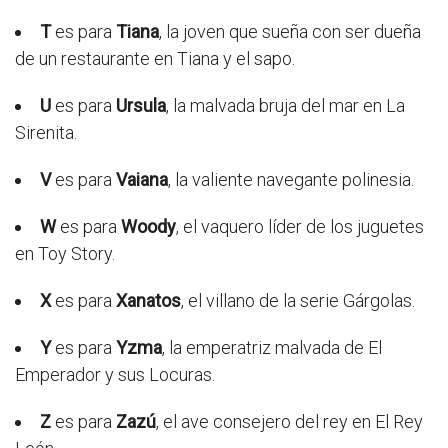
T
es para
Tiana
, la joven que sueña con ser dueña
de un restaurante en Tiana y el sapo.
U
es para
Ursula
, la malvada bruja del mar en La
Sirenita.
V
es para
Vaiana
, la valiente navegante polinesia.
W
es para
Woody
, el vaquero líder de los juguetes
en Toy Story.
X
es para
Xanatos
, el villano de la serie Gárgolas.
Y
es para
Yzma
, la emperatriz malvada de El
Emperador y sus Locuras.
Z
es para
Zazú
, el ave consejero del rey en El Rey