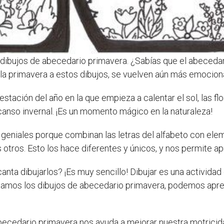
 dibujos de abecedario primavera. ¿Sabías que el abecedar
la primavera a estos dibujos, se vuelven aún más emociona
stación del año en la que empieza a calentar el sol, las flo
canso invernal. ¡Es un momento mágico en la naturaleza!
geniales porque combinan las letras del alfabeto con ele
otros. Esto los hace diferentes y únicos, y nos permite a
canta dibujarlos? ¡Es muy sencillo! Dibujar es una activida
eamos los dibujos de abecedario primavera, podemos apren
becedario primavera nos ayuda a mejorar nuestra motricida