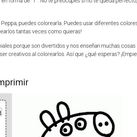
en forma de “T”. No te preocupes si no te queda perfecto, l
 Peppa, puedes colorearla. Puedes usar diferentes colores 
rearlos tantas veces como quieras!
iales porque son divertidos y nos enseñan muchas cosas i
ser creativos al colorearlos. Así que ¿qué esperas? ¡Empiez
mprimir