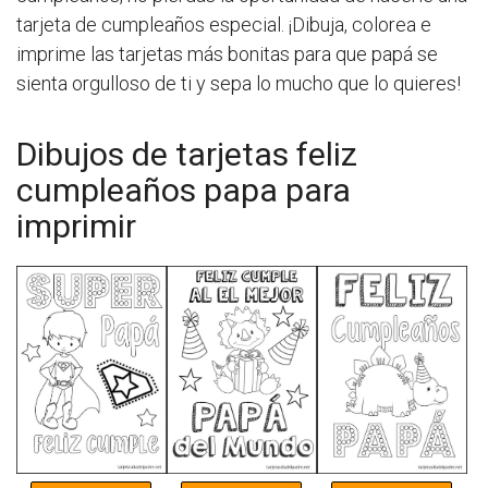
tarjeta de cumpleaños especial. ¡Dibuja, colorea e
imprime las tarjetas más bonitas para que papá se
sienta orgulloso de ti y sepa lo mucho que lo quieres!
Dibujos de tarjetas feliz
cumpleaños papa para
imprimir