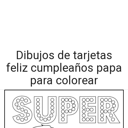
Dibujos de tarjetas
feliz cumpleaños papa
para colorear