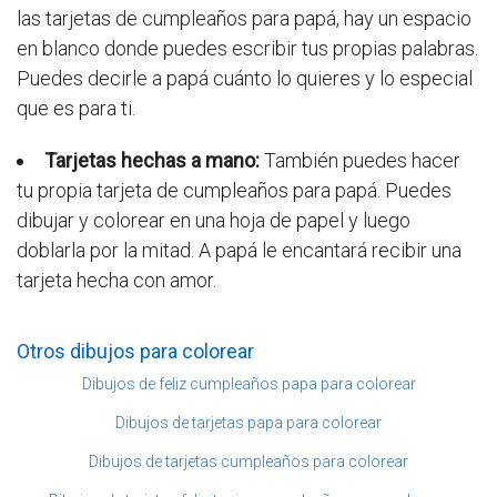
las tarjetas de cumpleaños para papá, hay un espacio
en blanco donde puedes escribir tus propias palabras.
Puedes decirle a papá cuánto lo quieres y lo especial
que es para ti.
Tarjetas hechas a mano:
También puedes hacer
tu propia tarjeta de cumpleaños para papá. Puedes
dibujar y colorear en una hoja de papel y luego
doblarla por la mitad. A papá le encantará recibir una
tarjeta hecha con amor.
Otros dibujos para colorear
Dibujos de feliz cumpleaños papa para colorear
Dibujos de tarjetas papa para colorear
Dibujos de tarjetas cumpleaños para colorear