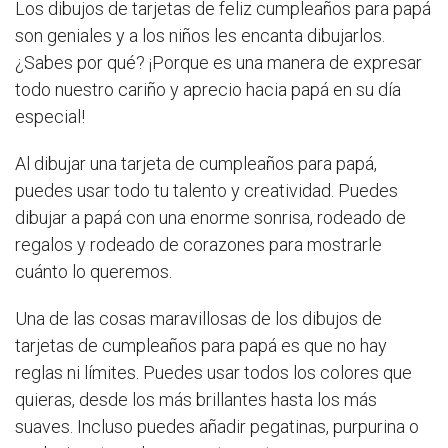
Los dibujos de tarjetas de feliz cumpleaños para papá
son geniales y a los niños les encanta dibujarlos.
¿Sabes por qué? ¡Porque es una manera de expresar
todo nuestro cariño y aprecio hacia papá en su día
especial!
Al dibujar una tarjeta de cumpleaños para papá,
puedes usar todo tu talento y creatividad. Puedes
dibujar a papá con una enorme sonrisa, rodeado de
regalos y rodeado de corazones para mostrarle
cuánto lo queremos.
Una de las cosas maravillosas de los dibujos de
tarjetas de cumpleaños para papá es que no hay
reglas ni límites. Puedes usar todos los colores que
quieras, desde los más brillantes hasta los más
suaves. Incluso puedes añadir pegatinas, purpurina o