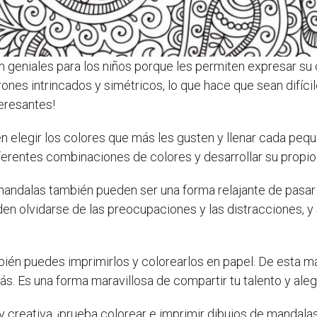
n geniales para los niños porque les permiten expresar su 
nes intrincados y simétricos, lo que hace que sean difícil
teresantes!
 elegir los colores que más les gusten y llenar cada pequ
erentes combinaciones de colores y desarrollar su propio e
 mandalas también pueden ser una forma relajante de pasar
den olvidarse de las preocupaciones y las distracciones, 
ambién puedes imprimirlos y colorearlos en papel. De esta m
s. Es una forma maravillosa de compartir tu talento y alegr
 y creativa, ¡prueba colorear e imprimir dibujos de mandalas