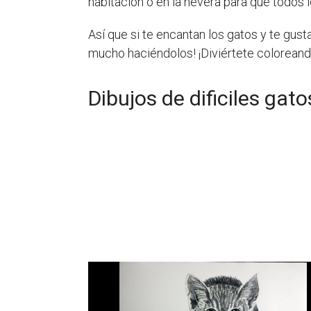
habitación o en la nevera para que todos lo
Así que si te encantan los gatos y te gusta
mucho haciéndolos! ¡Diviértete coloreand
Dibujos de dificiles gat