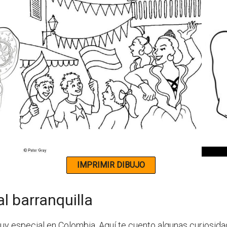
l barranquilla
 muy especial en Colombia. Aquí te cuento algunas curiosida