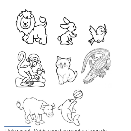
¡Hola niños! ¿Sabías que hay muchos tipos de