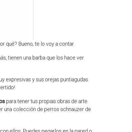
r qué? Bueno, te lo voy a contar.
s, tienen una barba que los hace ver
muy expresivas y sus orejas puntiagudas
ertido!
los
para tener tus propias obras de arte.
ner una colección de perros schnauzer de
con ellos. Puedes pegarlos en la pared o