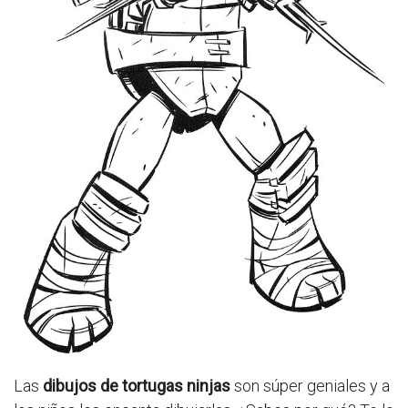
Las
dibujos de tortugas ninjas
son súper geniales y a