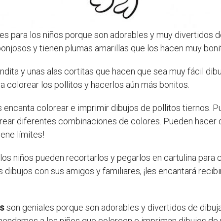
es para los niños porque son adorables y muy divertidos de 
ponjosos y tienen plumas amarillas que los hacen muy boni
ondita y unas alas cortitas que hacen que sea muy fácil dib
ra colorear los pollitos y hacerlos aún más bonitos.
s encanta colorear e imprimir dibujos de pollitos tiernos. 
y crear diferentes combinaciones de colores. Pueden hacer 
iene límites!
los niños pueden recortarlos y pegarlos en cartulina para c
ibujos con sus amigos y familiares, ¡les encantará recibir 
os
son geniales porque son adorables y divertidos de dibuja
endamos a los niños que coloreen e impriman dibujos de pol