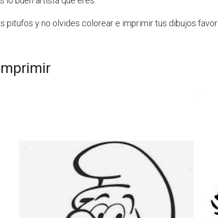
 lo buen artista que eres.
os pitufos y no olvides colorear e imprimir tus dibujos favo
imprimir