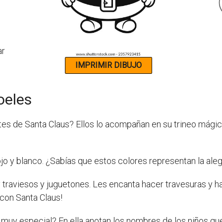
oeles
es de Santa Claus? Ellos lo acompañan en su trineo mágico
jo y blanco. ¿Sabías que estos colores representan la alegr
raviesos y juguetones. Les encanta hacer travesuras y hac
con Santa Claus!
a muy especial? En ella anotan los nombres de los niños qu